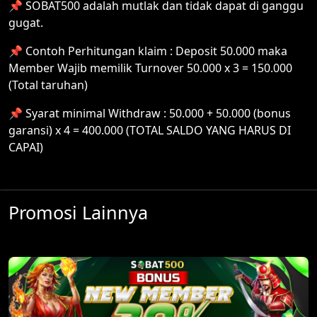
📌 SOBAT500 adalah mutlak dan tidak dapat di ganggu
gugat.
📌 Contoh Perhitungan klaim : Deposit 50.000 maka
Member Wajib memilik Turnover 50.000 x 3 = 150.000
(Total taruhan)
📌 Syarat minimal Withdraw : 50.000 + 50.000 (bonus
garansi) x 4 = 400.000 (TOTAL SALDO YANG HARUS DI
CAPAI)
Promosi Lainnya