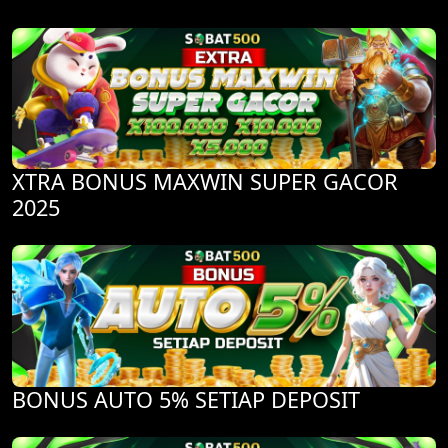
XTRA BONUS MAXWIN SUPER GACOR
2025
BONUS AUTO 5% SETIAP DEPOSIT