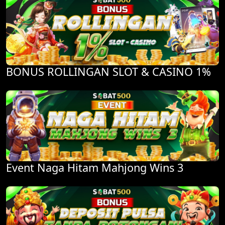
BONUS ROLLINGAN SLOT & CASINO 1%
Event Naga Hitam Mahjong Wins 3