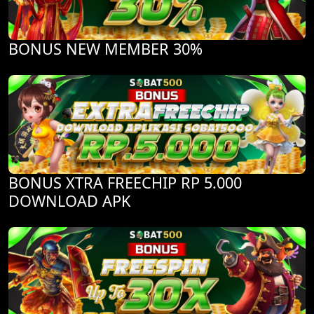
BONUS NEW MEMBER 30%
BONUS XTRA FREECHIP RP 5.000
DOWNLOAD APK