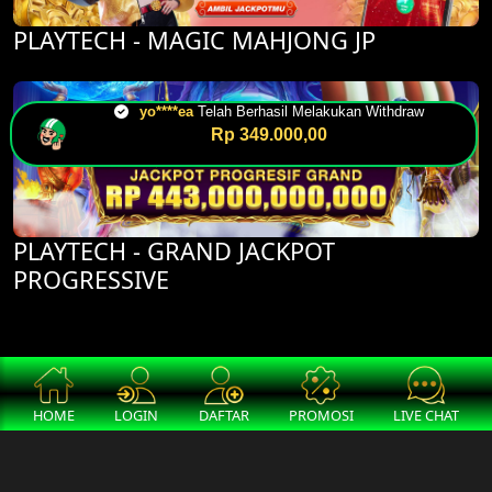
PLAYTECH - MAGIC MAHJONG JP
yo****ea
Telah Berhasil Melakukan Withdraw
Rp 349.000,00
PLAYTECH - GRAND JACKPOT
PROGRESSIVE
HOME
LOGIN
DAFTAR
PROMOSI
LIVE CHAT