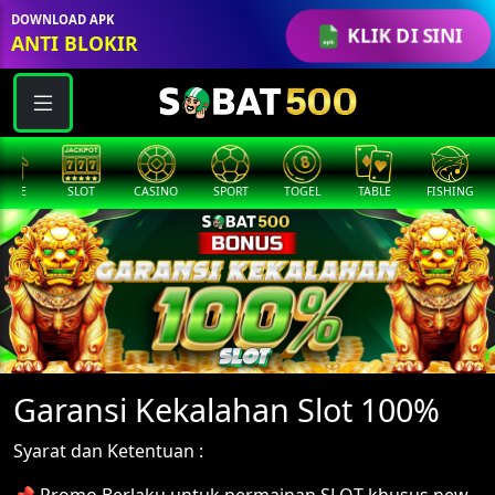
DOWNLOAD APK
KLIK DI SINI
ANTI BLOKIR
SLOT
CASINO
SPORT
TOGEL
TABLE
FISHING
COCK
Garansi Kekalahan Slot 100%
Syarat dan Ketentuan :