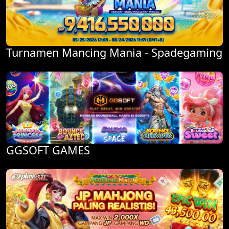
Turnamen Mancing Mania - Spadegaming
GGSOFT GAMES