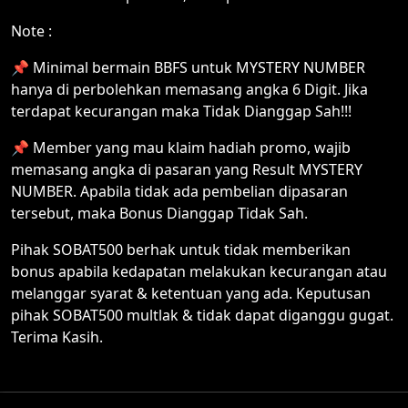
Note :
📌 Minimal bermain BBFS untuk MYSTERY NUMBER
hanya di perbolehkan memasang angka 6 Digit. Jika
terdapat kecurangan maka Tidak Dianggap Sah!!!
📌 Member yang mau klaim hadiah promo, wajib
memasang angka di pasaran yang Result MYSTERY
NUMBER. Apabila tidak ada pembelian dipasaran
tersebut, maka Bonus Dianggap Tidak Sah.
Pihak SOBAT500 berhak untuk tidak memberikan
bonus apabila kedapatan melakukan kecurangan atau
melanggar syarat & ketentuan yang ada. Keputusan
pihak SOBAT500 multlak & tidak dapat diganggu gugat.
Terima Kasih.