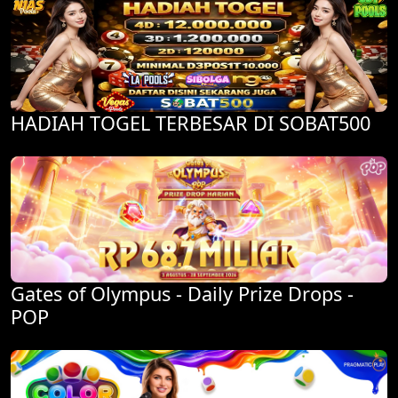
HADIAH TOGEL TERBESAR DI SOBAT500
Gates of Olympus - Daily Prize Drops -
POP