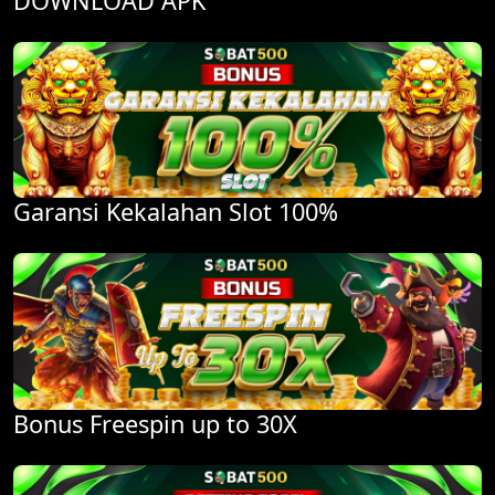
DOWNLOAD APK
Garansi Kekalahan Slot 100%
Bonus Freespin up to 30X