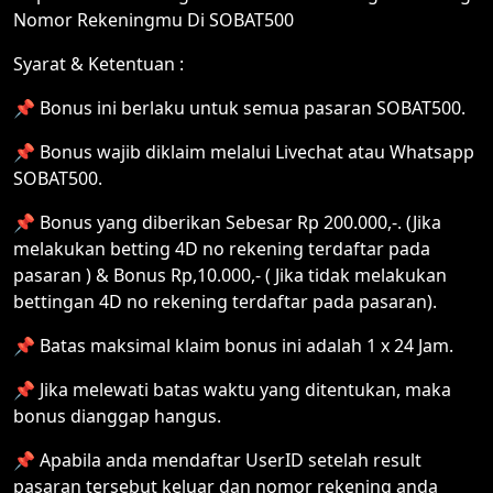
Nomor Rekeningmu Di SOBAT500
Syarat & Ketentuan :
📌 Bonus ini berlaku untuk semua pasaran SOBAT500.
📌 Bonus wajib diklaim melalui Livechat atau Whatsapp
SOBAT500.
📌 Bonus yang diberikan Sebesar Rp 200.000,-. (Jika
melakukan betting 4D no rekening terdaftar pada
pasaran ) & Bonus Rp,10.000,- ( Jika tidak melakukan
bettingan 4D no rekening terdaftar pada pasaran).
📌 Batas maksimal klaim bonus ini adalah 1 x 24 Jam.
📌 Jika melewati batas waktu yang ditentukan, maka
bonus dianggap hangus.
📌 Apabila anda mendaftar UserID setelah result
pasaran tersebut keluar dan nomor rekening anda