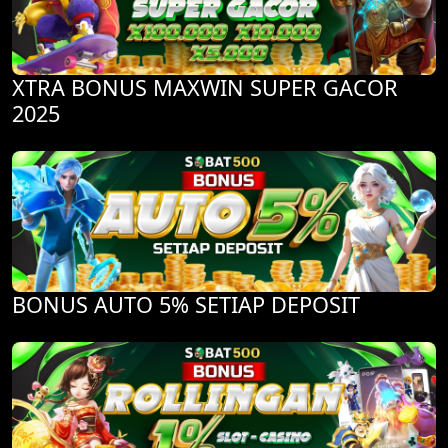
XTRA BONUS MAXWIN SUPER GACOR
2025
BONUS AUTO 5% SETIAP DEPOSIT