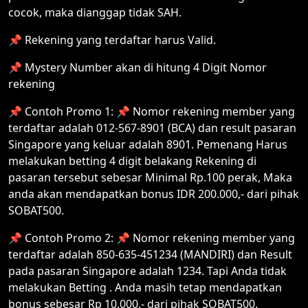
cocok, maka dianggap tidak SAH.
📌 Rekening yang terdaftar harus Valid.
📌 Mystery Number akan di hitung 4 Digit Nomor
rekening
📌 Contoh Promo 1: 📌 Nomor rekening member yang
terdaftar adalah 012-567-8901 (BCA) dan result pasaran
Singapore yang keluar adalah 8901. Pemenang Harus
melakukan betting 4 digit belakang Rekening di
pasaran tersebut sebesar Minimal Rp.100 perak, Maka
anda akan mendapatkan bonus IDR 200.000,- dari pihak
SOBAT500.
📌 Contoh Promo 2: 📌 Nomor rekening member yang
terdaftar adalah 850-635-451234 (MANDIRI) dan Result
pada pasaran Singapore adalah 1234. Tapi Anda tidak
melakukan Betting . Anda masih tetap mendapatkan
bonus sebesar Rp 10.000,- dari pihak SOBAT500.