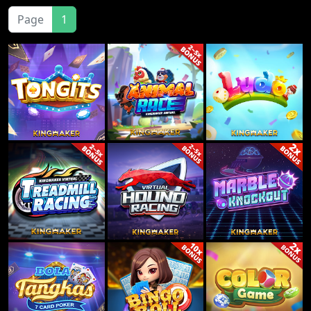
Page
1