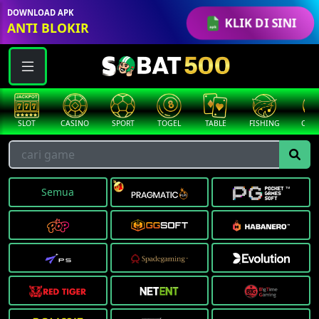
DOWNLOAD APK
KLIK DI SINI
ANTI BLOKIR
SLOT
CASINO
SPORT
TOGEL
TABLE
FISHING
COCK
Semua